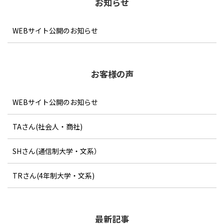
お知らせ
これは一度決めた「テーマ」で
書き始めると、「テーマ」がそ
の後の文章を決定づけてしま
WEBサイト公開のお知らせ
い、取り返しがつかないためで
す。
では、書きやすいテーマとはど
のようなものでしょうか。具体
お客様の声
的に幾つかのパターンを見てみ
ましょう。
WEBサイト公開のお知らせ
TAさん(社会人・商社)
SHさん(通信制大学・文系）
TRさん(4年制大学・文系)
最新記事