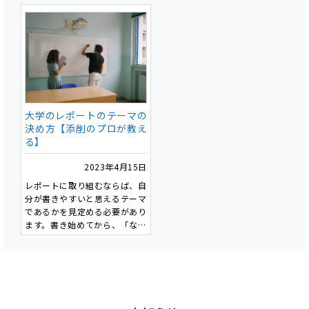
することで成績向上につながり
ます。具体性・簡潔さ・キーワ
ードの活用が重要であり、実践
的なタイトル作成の3ステップ
が紹介されています。また、タ
イトルの最終チェックポイント
を提示し、曖昧な表現の回避や
文字数の適切な調整が推奨され
大学のレポートのテーマの
ています。
決め方【添削のプロが教え
る】
2023年4月15日
レポートに取り組むならば、自
分が書きやすいと思えるテーマ
であるかを見定める必要があり
ます。書き始めてから、「なん
でこのテーマにしちゃったん
だ」と後悔しないためにも、テ
ーマ決めは非常に重要です。
私たちが添削をさせて頂くお客
様にも最初の指導は「テーマ」
であることが多いです。