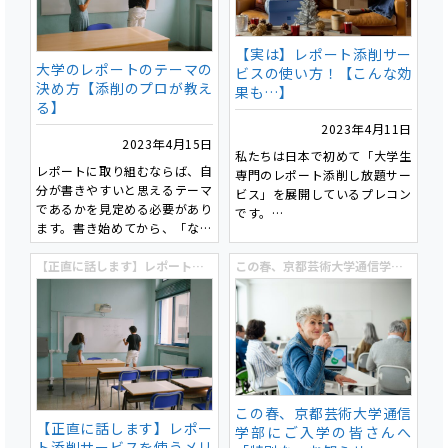
イトルの最終チェックポイント
を提示し、曖昧な表現の回避や
文字数の適切な調整が推奨され
【実は】レポート添削サー
ています。
大学のレポートのテーマの
ビスの使い方！【こんな効
決め方【添削のプロが教え
果も…】
る】
2023年4月11日
2023年4月15日
私たちは日本で初めて「大学生
レポートに取り組むならば、自
専門のレポート添削し放題サー
分が書きやすいと思えるテーマ
ビス」を展開しているプレコン
であるかを見定める必要があり
です。
ます。書き始めてから、「なん
でこのテーマにしちゃったん
今回は、私たちがどのように添
だ」と後悔しないためにも、テ
【正直に話します】レポート添削サービスを使うメリット・デメリット
この春、京都芸術大学通信学部にご入学の皆さんへ「特別な」お知らせ
削を行い、お客さまがどのよう
ーマ決めは非常に重要です。
にそれを活用頂けるのか、とい
私たちが添削をさせて頂くお客
うことを簡単にお伝えしたいと
様にも最初の指導は「テーマ」
思います。
であることが多いです。
そしてその中で、「なぜChat
これは一度決めた「テーマ」で
GPTが使われだした今、レポー
書き始めると、「テーマ」がそ
ト添削サービスなのか？」とい
の後の文章を決定づけてしま
うこともお伝えしたいと思いま
この春、京都芸術大学通信
い、取り返しがつかないためで
す。
【正直に話します】レポー
学部にご入学の皆さんへ
す。
ト添削サービスを使うメリ