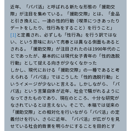
近年、「パパ活」と呼ばれる新たな形態の「援助交
際」が注目を集めている。「援助交際」とは、「金品
と引き換えに、一連の性的行動（喫茶につきあったり
デートをしたり、性行為をすること）を行うこと」
[1]
と定義され、必ずしも「性行為」を行う訳ではな
い、という意味において売春とは異なる側面もあると
される。「援助交際」が注目されたのは1990年代のこ
とであったが、基本的には現代女子青年の「性的逸脱
行動」として捉える向きが少なくなかった
しかし、現代における「援助交際」の一種であると考
えられる「パパ活」ではこうした「性的逸脱行動」と
いうイメージが少ないと言える。しかしながら、「パ
パ活」という言葉自体が近年、社会で騒がれるように
なってきたものであり、現在のところ、十分な研究が
なされているとは言えない。そこで、本稿では従来の
「援助交際」との相対化を行いながら「パパ活」の定
義付けを行い、さらに近年、「パパ活」が広がりを見
せている社会的背景を明らかにすることを目的とす