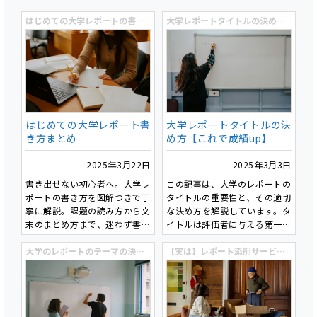
はじめての大学レポートの書き方入門
大学レポートタイトルの決め方【これで成績up】
はじめての大学レポート書
大学レポートタイトルの決
き方まとめ
め方【これで成績up】
2025年3月22日
2025年3月3日
書き出せない初心者へ。大学レ
この記事は、大学のレポートの
ポートの書き方を図解つきで丁
タイトルの重要性と、その適切
寧に解説。課題の読み方から文
な決め方を解説しています。タ
末のまとめ方まで、迷わず書け
イトルは評価者に与える第一印
る入門記事です。
象を決定し、適切なものを設定
大学のレポートのテーマの決め方【添削のプロが教える】
することで成績向上につながり
【実は】レポート添削サービスの使い方！【こんな効果も…】
ます。具体性・簡潔さ・キーワ
ードの活用が重要であり、実践
的なタイトル作成の3ステップ
が紹介されています。また、タ