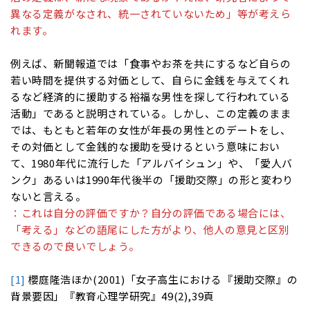
異なる定義がなされ、統一されていないため」等が考えら
れます。
例えば、新聞報道では「食事やお茶を共にするなど自らの
若い時間を提供する対価として、自らに金銭を与えてくれ
るなど経済的に援助する裕福な男性を探して行われている
活動」であると説明されている。しかし、この定義のまま
では、もともと若年の女性が年長の男性とのデートをし、
その対価として金銭的な援助を受けるという意味におい
て、1980年代に流行した「アルバイシュン」や、「愛人バ
ンク」あるいは1990年代後半の「援助交際」の形と変わり
ないと言える。
：これは自分の評価ですか？自分の評価である場合には、
「考える」などの語尾にした方がより、他人の意見と区別
できるので良いでしょう。
[1]
櫻庭隆浩ほか(2001)「女子高生における『援助交際』の
背景要因」『教育心理学研究』49(2),39頁