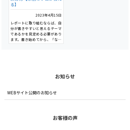
る】
2023年4月15日
レポートに取り組むならば、自
分が書きやすいと思えるテーマ
であるかを見定める必要があり
ます。書き始めてから、「なん
でこのテーマにしちゃったん
だ」と後悔しないためにも、テ
ーマ決めは非常に重要です。
私たちが添削をさせて頂くお客
様にも最初の指導は「テーマ」
であることが多いです。
お知らせ
これは一度決めた「テーマ」で
書き始めると、「テーマ」がそ
の後の文章を決定づけてしま
WEBサイト公開のお知らせ
い、取り返しがつかないためで
す。
では、書きやすいテーマとはど
のようなものでしょうか。具体
お客様の声
的に幾つかのパターンを見てみ
ましょう。