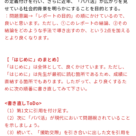
の定義付けを行い、さらに近年、「パパ活」が広がりを見
せている社会的背景を明らかにすることを目的とする。
：問題意識→「レポートの目的」の順にかけているので、
良いと思います。ただし、①このレポートの結論、②その
結論をどのような手法で導き出すのか、という2点を加える
とより良くなります。
【「
はじめに」のまとめ
】
「はじめに」は全体として、良くかけています。ただし、
「はじめに」は先生が最初に読む箇所であるため、成績に
直結する箇所でもあります。したがって、より良くするた
めに次の順番に書き直してみて下さい。
<書き直しToDo>
（1）第1文に引用を付け足す。
（2）次に「パパ活」が現代において問題視されていること
を示しましょう。
（3）続いて、「援助交際」を引き合いに出した文を引用を