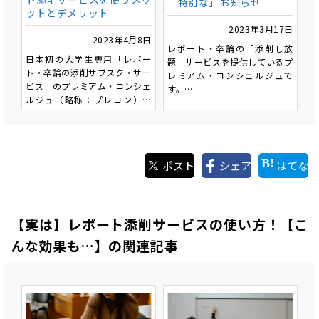
「特別な」お知らせ
ットとデメリット
では、書きやすいテーマとはど
2023年3月17日
のようなものでしょうか。具体
2023年4月8日
的に幾つかのパターンを見てみ
レポート・卒論の「添削し放
日本初の大学生専用「レポー
ましょう。
題」サービスを提供しているプ
ト・卒論の添削サブスク・サー
レミアム・コンシェルジュで
ビス」のプレミアム・コンシェ
す。
ルジュ（略称：プレコン）で
京都芸術大学通信学部にご入学
す。
の皆様、本当におめでとうござ
います！この春からご入学され
今回は、添削サービスを運営す
る皆さんは様々な思いを抱いて
る私どもから、皆さんにレポー
いることと思います。
ポスト
シェア
はてな
ト添削サービスを利用するメリ
「手のひら芸大」での学び、楽
ットとデメリットを正直にお話
しみですよね。
ししたいと思います。サービス
を利用する場合のデメリットも
今回は、そんなあなたに向けて
【実は】レポート添削サービスの使い方！【こ
正直にお話するのでぜひ、最後
京都芸術大学での学びの特徴
まで読んで見て下さい。
と、プレミアム・コンシェルジ
んな効果も…】の関連記事
ュから特別なご提案がありま
す。最後には京都芸術大学通信
学部へのご入学の方だけがご利
用いただける特別な特典のお知
らせもあります。
ぜひ最後まで読んでください。