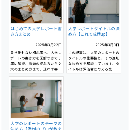
はじめての大学レポート書
大学レポートタイトルの決
き方まとめ
め方【これで成績up】
2025年3月22日
2025年3月3日
書き出せない初心者へ。大学レ
この記事は、大学のレポートの
ポートの書き方を図解つきで丁
タイトルの重要性と、その適切
寧に解説。課題の読み方から文
な決め方を解説しています。タ
末のまとめ方まで、迷わず書け
イトルは評価者に与える第一印
る入門記事です。
象を決定し、適切なものを設定
することで成績向上につながり
ます。具体性・簡潔さ・キーワ
ードの活用が重要であり、実践
的なタイトル作成の3ステップ
が紹介されています。また、タ
イトルの最終チェックポイント
を提示し、曖昧な表現の回避や
文字数の適切な調整が推奨され
大学のレポートのテーマの
ています。
決め方【添削のプロが教え