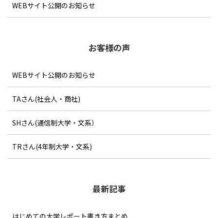
WEBサイト公開のお知らせ
い、取り返しがつかないためで
す。
では、書きやすいテーマとはど
のようなものでしょうか。具体
お客様の声
的に幾つかのパターンを見てみ
ましょう。
WEBサイト公開のお知らせ
TAさん(社会人・商社)
SHさん(通信制大学・文系）
TRさん(4年制大学・文系)
最新記事
はじめての大学レポート書き方まとめ