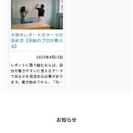
ードの活用が重要であり、実践
的なタイトル作成の3ステップ
が紹介されています。また、タ
イトルの最終チェックポイント
を提示し、曖昧な表現の回避や
文字数の適切な調整が推奨され
大学のレポートのテーマの
ています。
決め方【添削のプロが教え
る】
2023年4月15日
レポートに取り組むならば、自
分が書きやすいと思えるテーマ
であるかを見定める必要があり
ます。書き始めてから、「なん
でこのテーマにしちゃったん
だ」と後悔しないためにも、テ
ーマ決めは非常に重要です。
私たちが添削をさせて頂くお客
様にも最初の指導は「テーマ」
であることが多いです。
お知らせ
これは一度決めた「テーマ」で
書き始めると、「テーマ」がそ
の後の文章を決定づけてしま