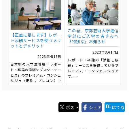
うことを簡単にお伝えしたいと
様にも最初の指導は「テーマ」
思います。
であることが多いです。
そしてその中で、「なぜChat
これは一度決めた「テーマ」で
GPTが使われだした今、レポー
書き始めると、「テーマ」がそ
ト添削サービスなのか？」とい
の後の文章を決定づけてしま
うこともお伝えしたいと思いま
この春、京都芸術大学通信
い、取り返しがつかないためで
す。
【正直に話します】レポー
学部にご入学の皆さんへ
す。
ト添削サービスを使うメリ
「特別な」お知らせ
ットとデメリット
では、書きやすいテーマとはど
2023年3月17日
のようなものでしょうか。具体
2023年4月8日
的に幾つかのパターンを見てみ
レポート・卒論の「添削し放
日本初の大学生専用「レポー
ましょう。
題」サービスを提供しているプ
ト・卒論の添削サブスク・サー
レミアム・コンシェルジュで
ビス」のプレミアム・コンシェ
す。
ルジュ（略称：プレコン）で
京都芸術大学通信学部にご入学
す。
の皆様、本当におめでとうござ
います！この春からご入学され
今回は、添削サービスを運営す
る皆さんは様々な思いを抱いて
る私どもから、皆さんにレポー
いることと思います。
ポスト
シェア
はてな
ト添削サービスを利用するメリ
「手のひら芸大」での学び、楽
ットとデメリットを正直にお話
しみですよね。
ししたいと思います。サービス
を利用する場合のデメリットも
今回は、そんなあなたに向けて