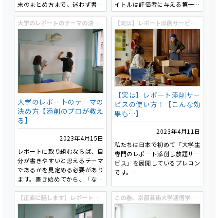
末のまとめ方まで、迷わず書け
イトルは評価者に与える第一印
る入門記事です。
象を決定し、適切なものを設定
大学のレポートのテーマの決め方【添削のプロが教える】
することで成績向上につながり
【実は】レポート添削サービスの使い方！【こんな効果も…】
ます。具体性・簡潔さ・キーワ
ードの活用が重要であり、実践
的なタイトル作成の3ステップ
が紹介されています。また、タ
イトルの最終チェックポイント
を提示し、曖昧な表現の回避や
文字数の適切な調整が推奨され
【実は】レポート添削サー
ています。
大学のレポートのテーマの
ビスの使い方！【こんな効
決め方【添削のプロが教え
果も…】
る】
2023年4月11日
2023年4月15日
私たちは日本で初めて「大学生
レポートに取り組むならば、自
専門のレポート添削し放題サー
分が書きやすいと思えるテーマ
ビス」を展開しているプレコン
であるかを見定める必要があり
です。
ます。書き始めてから、「なん
でこのテーマにしちゃったん
今回は、私たちがどのように添
だ」と後悔しないためにも、テ
【正直に話します】レポート添削サービスを使うメリット・デメリット
この春、京都芸術大学通信学部にご入学の皆さんへ「特別な」お知らせ
削を行い、お客さまがどのよう
ーマ決めは非常に重要です。
にそれを活用頂けるのか、とい
私たちが添削をさせて頂くお客