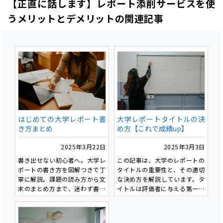
【正直に話します】レポート添削サービスを使
正直にお話するのでぜひ、最後
京都芸術大学での学びの特徴
まで読んで見て下さい。
と、プレミアム・コンシェルジ
うメリットとデメリットの関連記事
ュから特別なご提案がありま
す。最後には京都芸術大学通信
学部へのご入学の方だけがご利
用いただける特別な特典のお知
らせもあります。
ぜひ最後まで読んでください。
はじめての大学レポート書
大学レポートタイトルの決
き方まとめ
め方【これで成績up】
2025年3月22日
2025年3月3日
書き出せない初心者へ。大学レ
この記事は、大学のレポートの
ポートの書き方を図解つきで丁
タイトルの重要性と、その適切
寧に解説。課題の読み方から文
な決め方を解説しています。タ
末のまとめ方まで、迷わず書け
イトルは評価者に与える第一印
る入門記事です。
象を決定し、適切なものを設定
することで成績向上につながり
ます。具体性・簡潔さ・キーワ