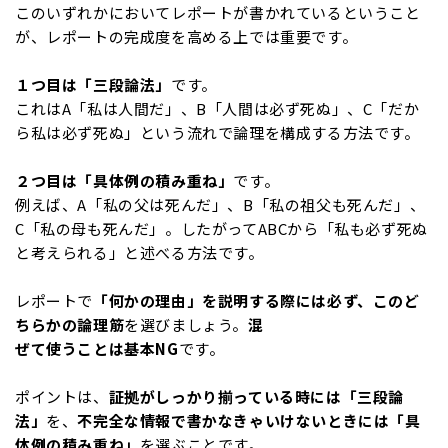
このいずれかにおいてレポートが書かれているということ
が、レポートの完成度を高める上では重要です。
１つ目は「三段論法」
です。
これはA「私は人間だ」、B「人間は必ず死ぬ」、C「だか
ら私は必ず死ぬ」という流れで論理を構成する方法です。
２つ目は「具体例の積み重ね」
です。
例えば、A「私の父は死んだ」、B「私の祖父も死んだ」、
C「私の母も死んだ」。したがってABCから「私も必ず死ぬ
と考えられる」と述べる方法です。
レポートで
「何かの理由」を説明する際には必ず、このど
ちらかの論理筋
を選びましょう。
混
ぜて使うことは基本NG
です。
ポイントは、
証拠がしっかり揃っている時には「三段論
法」
を、
不完全な情報で書かなきゃいけないときには「具
体例の積み重ね」
を選ぶことです。