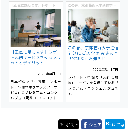
今回は、私たちがどのように添
だ」と後悔しないためにも、テ
【正直に話します】レポート添削サービスを使うメリット・デメリット
この春、京都芸術大学通信学部にご入学の皆さんへ「特別な」お知らせ
削を行い、お客さまがどのよう
ーマ決めは非常に重要です。
にそれを活用頂けるのか、とい
私たちが添削をさせて頂くお客
うことを簡単にお伝えしたいと
様にも最初の指導は「テーマ」
思います。
であることが多いです。
そしてその中で、「なぜChat
これは一度決めた「テーマ」で
GPTが使われだした今、レポー
書き始めると、「テーマ」がそ
ト添削サービスなのか？」とい
の後の文章を決定づけてしま
うこともお伝えしたいと思いま
この春、京都芸術大学通信
い、取り返しがつかないためで
す。
【正直に話します】レポー
学部にご入学の皆さんへ
す。
ト添削サービスを使うメリ
「特別な」お知らせ
ットとデメリット
では、書きやすいテーマとはど
2023年3月17日
のようなものでしょうか。具体
2023年4月8日
的に幾つかのパターンを見てみ
レポート・卒論の「添削し放
日本初の大学生専用「レポー
ましょう。
題」サービスを提供しているプ
ト・卒論の添削サブスク・サー
レミアム・コンシェルジュで
ビス」のプレミアム・コンシェ
す。
ルジュ（略称：プレコン）で
京都芸術大学通信学部にご入学
す。
の皆様、本当におめでとうござ
います！この春からご入学され
今回は、添削サービスを運営す
る皆さんは様々な思いを抱いて
る私どもから、皆さんにレポー
いることと思います。
ポスト
シェア
はてな
ト添削サービスを利用するメリ
「手のひら芸大」での学び、楽