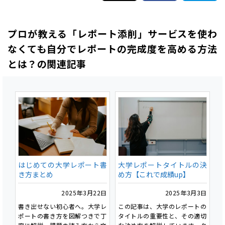
ットとデメリットを正直にお話
しみですよね。
ししたいと思います。サービス
を利用する場合のデメリットも
今回は、そんなあなたに向けて
プロが教える「レポート添削」サービスを使わ
正直にお話するのでぜひ、最後
京都芸術大学での学びの特徴
まで読んで見て下さい。
と、プレミアム・コンシェルジ
なくても自分でレポートの完成度を高める方法
ュから特別なご提案がありま
とは？の関連記事
す。最後には京都芸術大学通信
学部へのご入学の方だけがご利
用いただける特別な特典のお知
らせもあります。
ぜひ最後まで読んでください。
はじめての大学レポート書
大学レポートタイトルの決
き方まとめ
め方【これで成績up】
2025年3月22日
2025年3月3日
書き出せない初心者へ。大学レ
この記事は、大学のレポートの
ポートの書き方を図解つきで丁
タイトルの重要性と、その適切