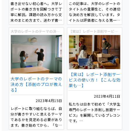
書き出せない初心者へ。大学レ
この記事は、大学のレポートの
ポートの書き方を図解つきで丁
タイトルの重要性と、その適切
寧に解説。課題の読み方から文
な決め方を解説しています。タ
末のまとめ方まで、迷わず書け
イトルは評価者に与える第一印
る入門記事です。
象を決定し、適切なものを設定
大学のレポートのテーマの決め方【添削のプロが教える】
することで成績向上につながり
【実は】レポート添削サービスの使い方！【こんな効果も…】
ます。具体性・簡潔さ・キーワ
ードの活用が重要であり、実践
的なタイトル作成の3ステップ
が紹介されています。また、タ
イトルの最終チェックポイント
を提示し、曖昧な表現の回避や
文字数の適切な調整が推奨され
【実は】レポート添削サー
ています。
大学のレポートのテーマの
ビスの使い方！【こんな効
決め方【添削のプロが教え
果も…】
る】
2023年4月11日
2023年4月15日
私たちは日本で初めて「大学生
レポートに取り組むならば、自
専門のレポート添削し放題サー
分が書きやすいと思えるテーマ
ビス」を展開しているプレコン
であるかを見定める必要があり
です。
ます。書き始めてから、「なん
でこのテーマにしちゃったん