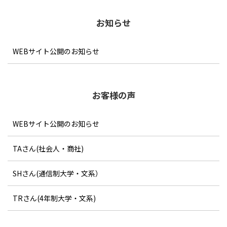
様にも最初の指導は「テーマ」
であることが多いです。
お知らせ
これは一度決めた「テーマ」で
書き始めると、「テーマ」がそ
の後の文章を決定づけてしま
WEBサイト公開のお知らせ
い、取り返しがつかないためで
す。
では、書きやすいテーマとはど
のようなものでしょうか。具体
お客様の声
的に幾つかのパターンを見てみ
ましょう。
WEBサイト公開のお知らせ
TAさん(社会人・商社)
SHさん(通信制大学・文系）
TRさん(4年制大学・文系)