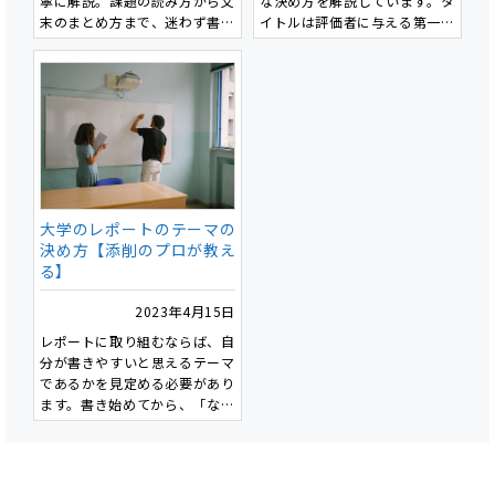
寧に解説。課題の読み方から文
な決め方を解説しています。タ
末のまとめ方まで、迷わず書け
イトルは評価者に与える第一印
る入門記事です。
象を決定し、適切なものを設定
することで成績向上につながり
ます。具体性・簡潔さ・キーワ
ードの活用が重要であり、実践
的なタイトル作成の3ステップ
が紹介されています。また、タ
イトルの最終チェックポイント
を提示し、曖昧な表現の回避や
文字数の適切な調整が推奨され
大学のレポートのテーマの
ています。
決め方【添削のプロが教え
る】
2023年4月15日
レポートに取り組むならば、自
分が書きやすいと思えるテーマ
であるかを見定める必要があり
ます。書き始めてから、「なん
でこのテーマにしちゃったん
だ」と後悔しないためにも、テ
ーマ決めは非常に重要です。
私たちが添削をさせて頂くお客